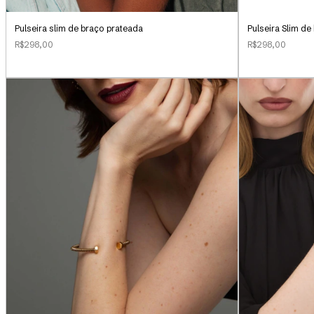
Pulseira slim de braço prateada
Pulseira Slim de
R$298,00
R$298,00