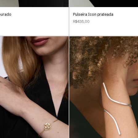
ourado
Pulseira Icon prateada
R$438,00