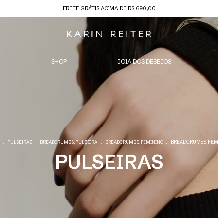
FRETE GRÁTIS ACIMA DE R$ 690,00
S
SHOP
JOIA DOS DESEJOS
.
.
.
.
BREADCRUMBS.FEM
PULSEIRAS
BREADCRUMBS.PULSEIRA
BREADCRUMBS.FEMININO
PULSEIRAS