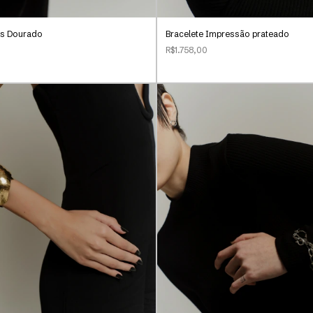
es Dourado
Bracelete Impressão prateado
R$1.758,00