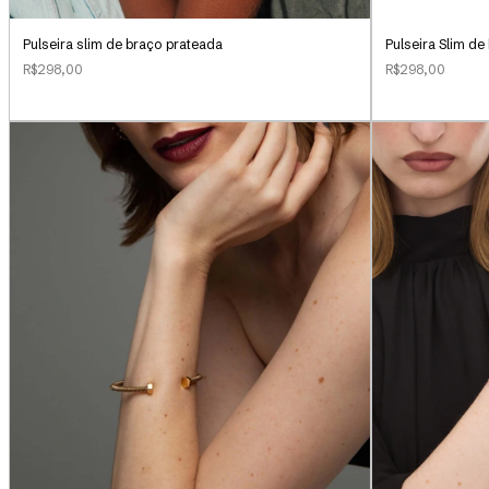
Pulseira slim de braço prateada
Pulseira Slim de
R$298,00
R$298,00