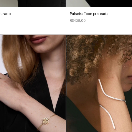
ourado
Pulseira Icon prateada
R$438,00