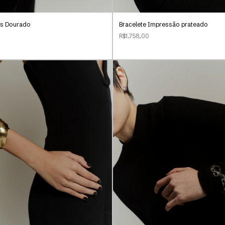
es Dourado
Bracelete Impressão prateado
R$1.758,00