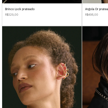
Brinco Lock prateado
Argola Or prate
R$329,00
R$498,00