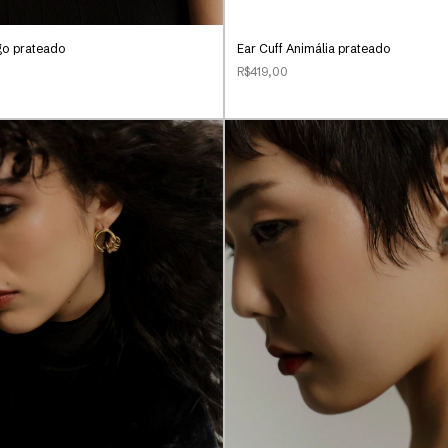
go prateado
Ear Cuff Animália prateado
R$419,00