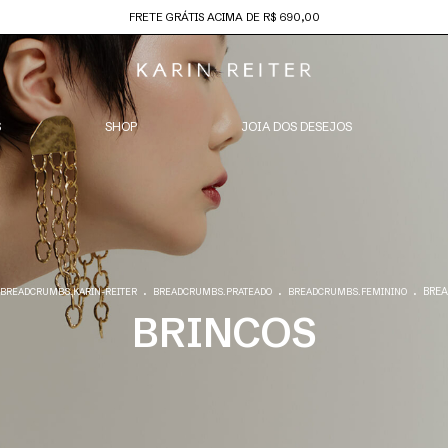
FRETE GRÁTIS ACIMA DE R$ 690,00
S
SHOP
JOIA DOS DESEJOS
.
.
.
BREA
BREADCRUMBS.KARIN-REITER
BREADCRUMBS.PRATEADO
BREADCRUMBS.FEMININO
BRINCOS