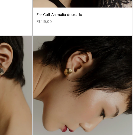
Ear Cuff Animália dourado
R$419,00