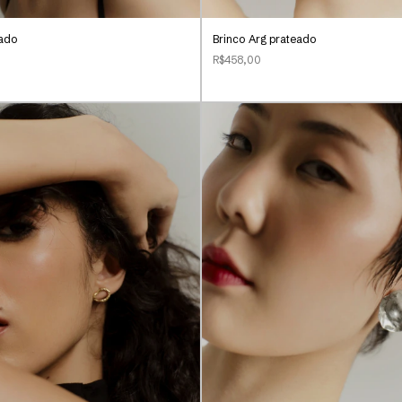
rado
Brinco Arg prateado
R$458,00