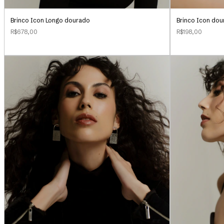
Brinco Icon Longo dourado
Brinco Icon do
R$678,00
R$198,00