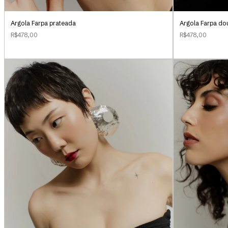
Argola Farpa prateada
Argola Farpa do
R$478,00
R$478,00