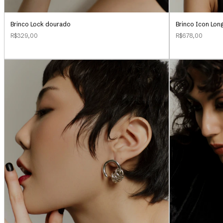
Brinco Lock dourado
Brinco Icon Lon
R$329,00
R$678,00