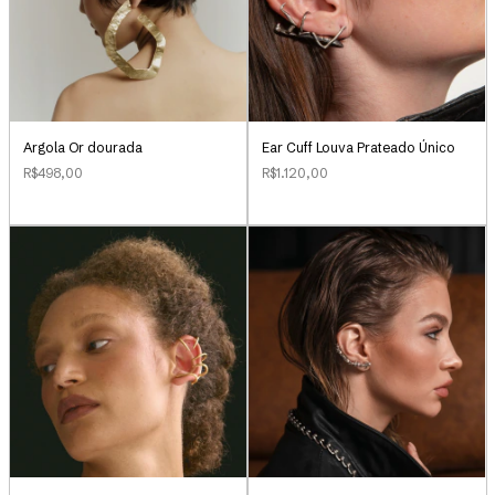
Argola Or dourada
Ear Cuff Louva Prateado Único
R$498,00
R$1.120,00