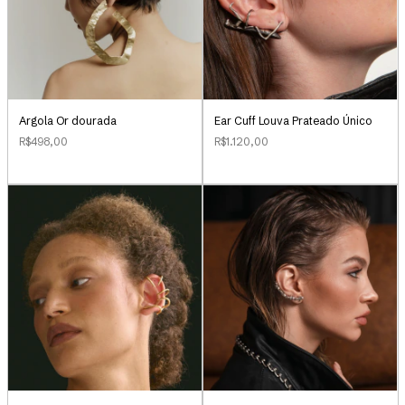
Argola Or dourada
Ear Cuff Louva Prateado Único
R$498,00
R$1.120,00