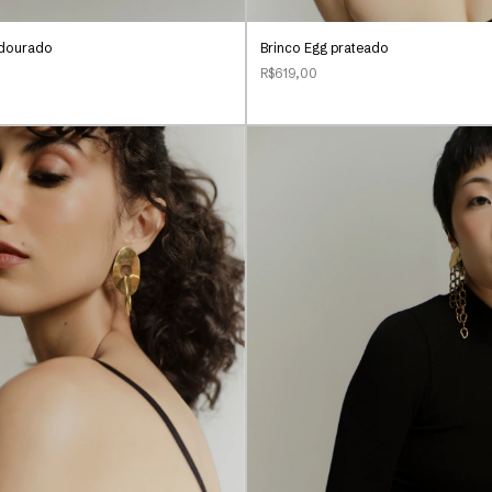
t dourado
Brinco Egg prateado
R$619,00