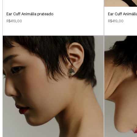
Ear Cuff Animália prateado
Ear Cuff Animál
R$419,00
R$419,00