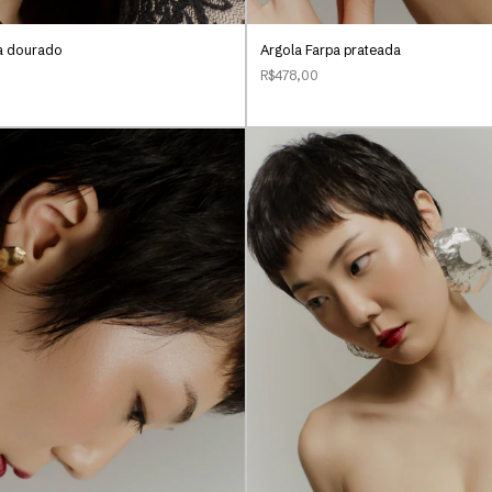
ia dourado
Argola Farpa prateada
R$478,00