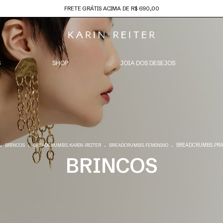
FRETE GRÁTIS ACIMA DE R$ 690,00
S
SHOP
JOIA DOS DESEJOS
.
.
.
.
BREADCRUMBS.PR
BRINCOS
BREADCRUMBS.KARIN-REITER
BREADCRUMBS.FEMININO
BRINCOS