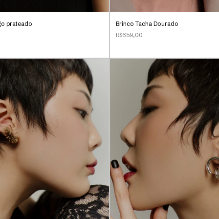
go prateado
Brinco Tacha Dourado
R$659,00