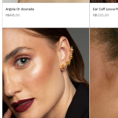
Argola Or dourada
Ear Cuff Louva 
R$498,00
R$1.120,00