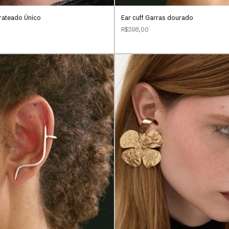
Prateado Único
Ear cuff Garras dourado
R$398,00