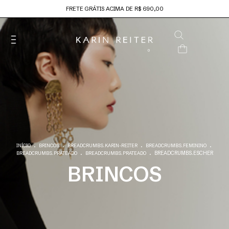
FRETE GRÁTIS ACIMA DE R$ 690,00
0
.
.
.
.
INÍCIO
BRINCOS
BREADCRUMBS.KARIN-REITER
BREADCRUMBS.FEMININO
.
.
BREADCRUMBS.ESCHER
BREADCRUMBS.PRATEADO
BREADCRUMBS.PRATEADO
BRINCOS