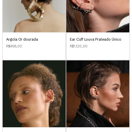
Argola Or dourada
Ear Cuff Louva Prateado Único
R$498,00
R$1.120,00