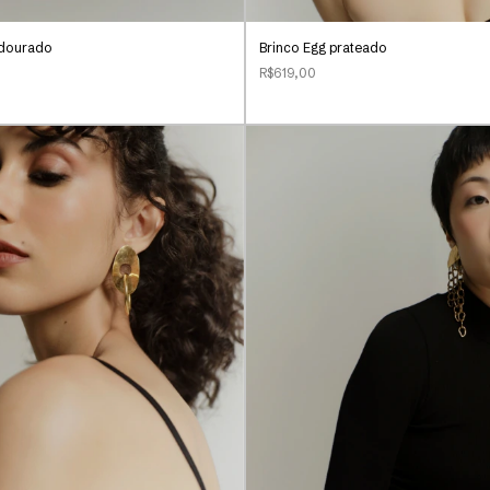
t dourado
Brinco Egg prateado
R$619,00