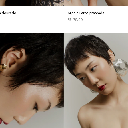
ia dourado
Argola Farpa prateada
R$478,00