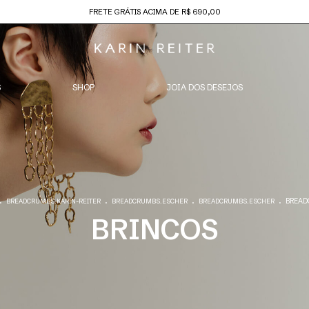
FRETE GRÁTIS ACIMA DE R$ 690,00
S
SHOP
JOIA DOS DESEJOS
.
.
.
.
BREAD
BREADCRUMBS.KARIN-REITER
BREADCRUMBS.ESCHER
BREADCRUMBS.ESCHER
BRINCOS