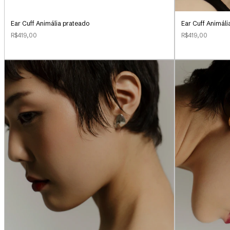
Ear Cuff Animália prateado
Ear Cuff Animál
R$419,00
R$419,00