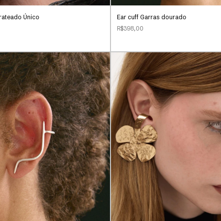
Prateado Único
Ear cuff Garras dourado
R$398,00