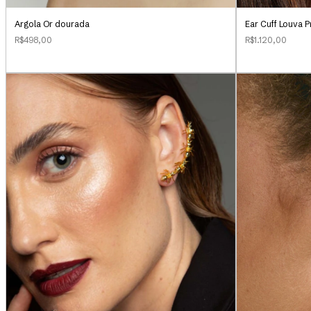
Argola Or dourada
Ear Cuff Louva 
R$498,00
R$1.120,00