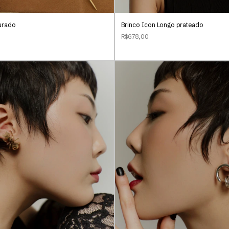
urado
Brinco Icon Longo prateado
R$678,00