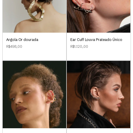
Argola Or dourada
Ear Cuff Louva Prateado Único
R$498,00
R$1.120,00