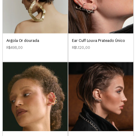
Argola Or dourada
Ear Cuff Louva Prateado Único
R$498,00
R$1.120,00