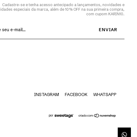
Cadastre-se e tenha acesso antecipado a lançamentos, novidades e
idades especiais da marca, além de 10% OFF na sua primeira compra,
com cupom KARIN10.
INSTAGRAM
FACEBOOK
WHATSAPP
por