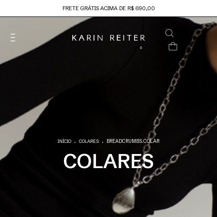
FRETE GRÁTIS ACIMA DE R$ 690,00
0
.
.
BREADCRUMBS.COLAR
INÍCIO
COLARES
COLARES