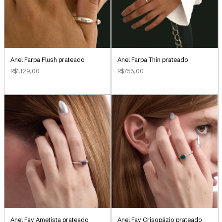
Anel Farpa Flush prateado
Anel Farpa Thin prateado
R$1.129,00
R$753,00
Anel Fay Ametista prateado
Anel Fay Crisopázio prateado