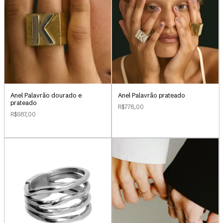
Anel Palavrão dourado e
Anel Palavrão prateado
prateado
R$778,00
R$987,00