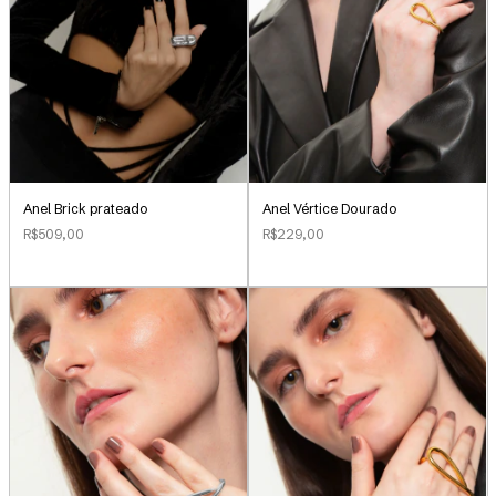
Anel Brick prateado
Anel Vértice Dourado
R$509,00
R$229,00