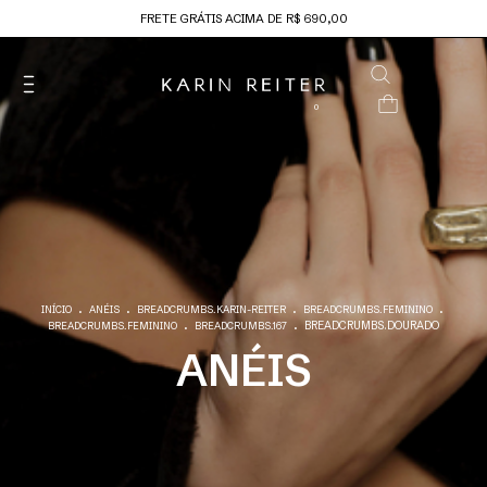
FRETE GRÁTIS ACIMA DE R$ 690,00
0
.
.
.
.
INÍCIO
ANÉIS
BREADCRUMBS.KARIN-REITER
BREADCRUMBS.FEMININO
.
.
BREADCRUMBS.DOURADO
BREADCRUMBS.FEMININO
BREADCRUMBS.167
ANÉIS