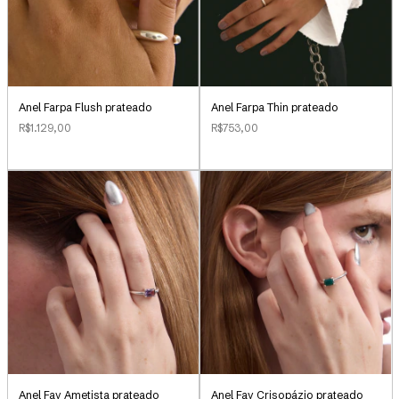
Anel Farpa Flush prateado
Anel Farpa Thin prateado
R$1.129,00
R$753,00
Anel Fay Ametista prateado
Anel Fay Crisopázio prateado