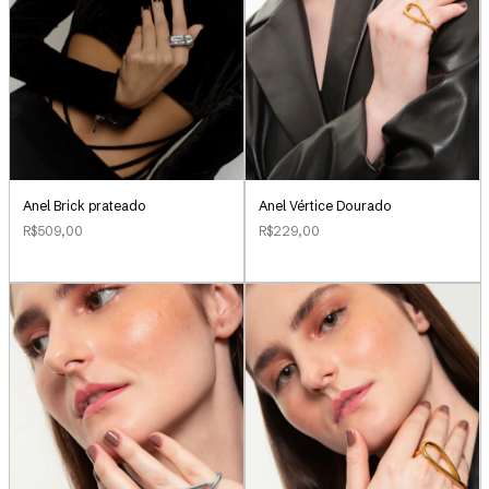
Anel Brick prateado
Anel Vértice Dourado
R$509,00
R$229,00