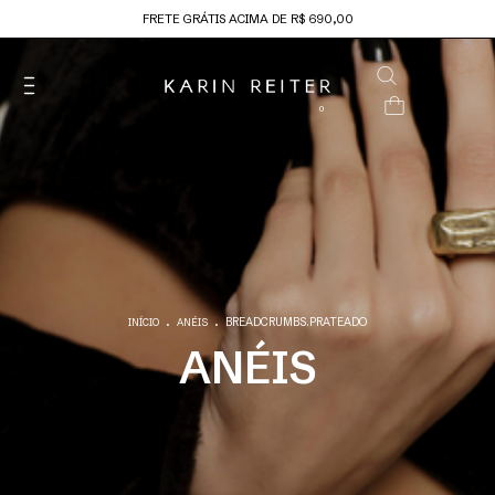
FRETE GRÁTIS ACIMA DE R$ 690,00
0
.
.
BREADCRUMBS.PRATEADO
INÍCIO
ANÉIS
ANÉIS