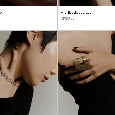
do
Anel Bubble dourado
R$398,00