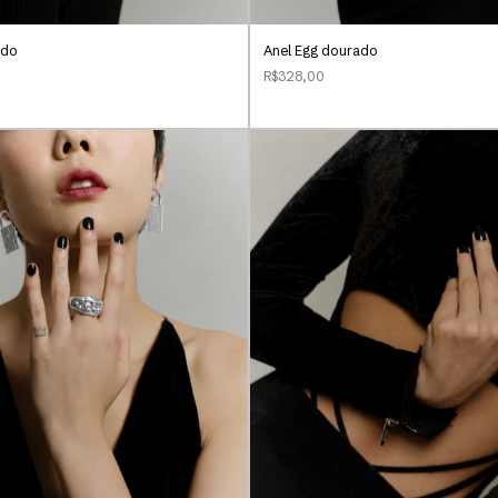
ado
Anel Egg dourado
R$328,00