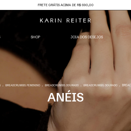
FRETE GRÁTIS ACIMA DE R$ 690,00
S
SHOP
JOIA DOS DESEJOS
.
.
.
.
BREA
S
BREADCRUMBS.FEMININO
BREADCRUMBS.DOURADO
BREADCRUMBS.DOURADO
ANÉIS