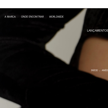
A MARCA
ONDE ENCONTRAR
WORLDWIDE
LANÇAMENTO
.
INÍCIO
ANÉI