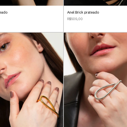
teado
Anel Brick prateado
R$509,00