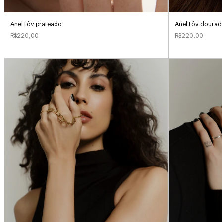
Anel Lôv prateado
Anel Lôv doura
R$220,00
R$220,00