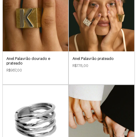
Anel Palavrão dourado e
Anel Palavrão prateado
prateado
R$778,00
R$987,00