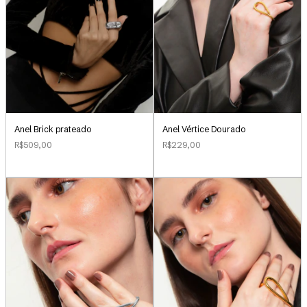
Anel Brick prateado
Anel Vértice Dourado
R$509,00
R$229,00