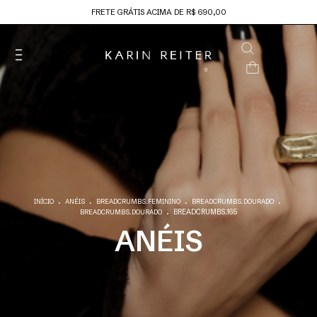
FRETE GRÁTIS ACIMA DE R$ 690,00
0
.
.
.
.
INÍCIO
ANÉIS
BREADCRUMBS.FEMININO
BREADCRUMBS.DOURADO
.
BREADCRUMBS.165
BREADCRUMBS.DOURADO
ANÉIS