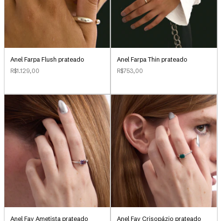
Anel Farpa Flush prateado
Anel Farpa Thin prateado
R$1.129,00
R$753,00
Anel Fay Ametista prateado
Anel Fay Crisopázio prateado