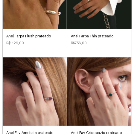
Anel Farpa Flush prateado
Anel Farpa Thin prateado
R$1.129,00
R$753,00
Anel Fay Ametista prateado
Anel Fay Crisopázio prateado