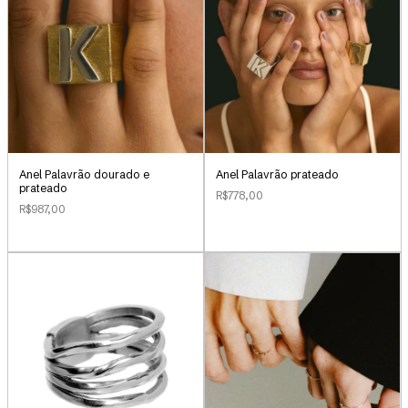
Anel Palavrão dourado e
Anel Palavrão prateado
prateado
R$778,00
R$987,00