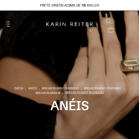
FRETE GRÁTIS ACIMA DE R$ 690,00
0
.
.
.
.
INÍCIO
ANÉIS
BREADCRUMBS.FEMININO
BREADCRUMBS.FEMININO
.
BREADCRUMBS.DOURADO
BREADCRUMBS.19
ANÉIS