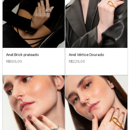
Anel Brick prateado
Anel Vértice Dourado
R$509,00
R$229,00