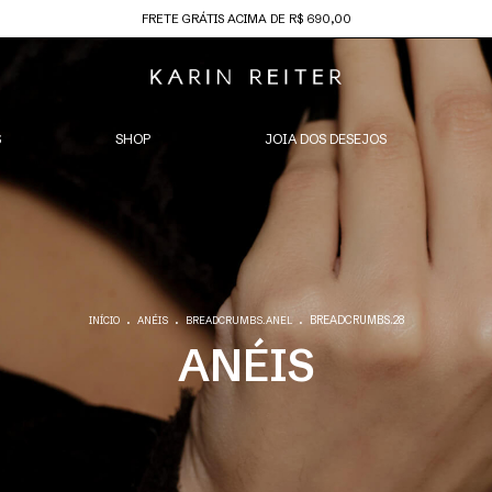
FRETE GRÁTIS ACIMA DE R$ 690,00
S
SHOP
JOIA DOS DESEJOS
.
.
.
BREADCRUMBS.28
INÍCIO
ANÉIS
BREADCRUMBS.ANEL
ANÉIS