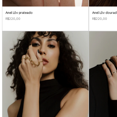
Anel Lôv prateado
Anel Lôv doura
R$220,00
R$220,00