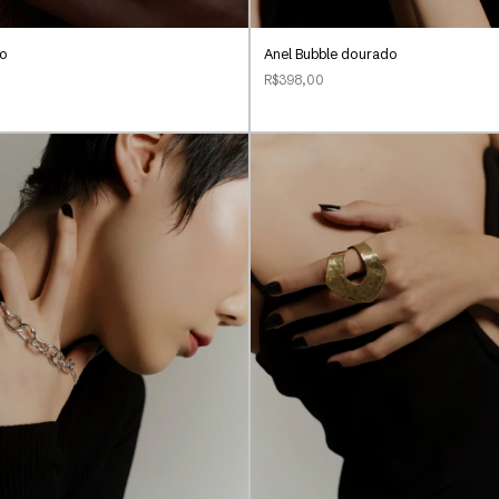
do
Anel Bubble dourado
R$398,00