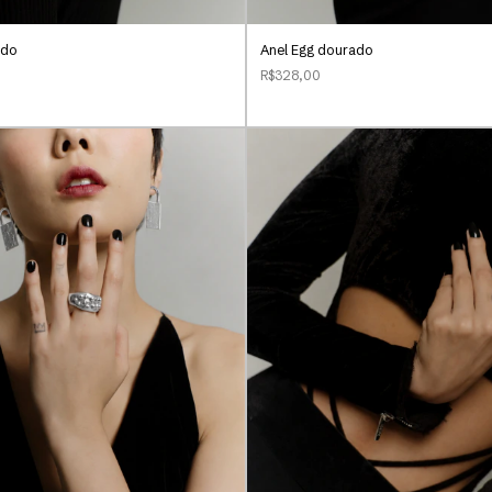
ado
Anel Egg dourado
R$328,00