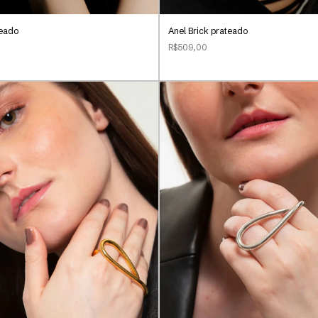
teado
Anel Brick prateado
R$509,00