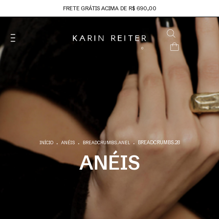
FRETE GRÁTIS ACIMA DE R$ 690,00
0
.
.
.
BREADCRUMBS.28
INÍCIO
ANÉIS
BREADCRUMBS.ANEL
ANÉIS