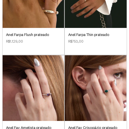
Anel Farpa Flush prateado
Anel Farpa Thin prateado
R$1.129,00
R$753,00
Anel Fay Ametista prateado
Anel Fay Crisopázio prateado