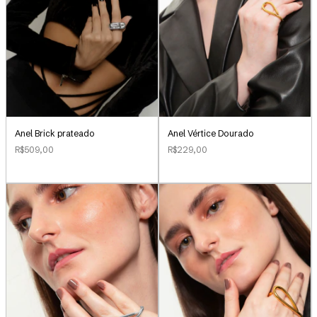
Anel Brick prateado
Anel Vértice Dourado
R$509,00
R$229,00