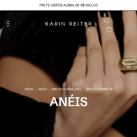
FRETE GRÁTIS ACIMA DE R$ 690,00
0
.
.
.
BREADCRUMBS.28
INÍCIO
ANÉIS
BREADCRUMBS.ANEL
ANÉIS