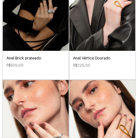
Anel Brick prateado
Anel Vértice Dourado
R$509,00
R$229,00