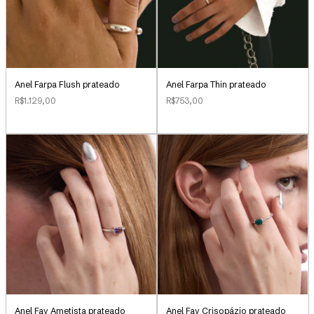
Anel Farpa Flush prateado
Anel Farpa Thin prateado
R$1.129,00
R$753,00
Anel Fay Ametista prateado
Anel Fay Crisopázio prateado