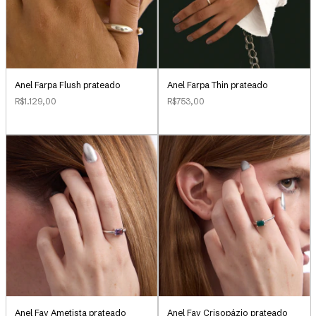
Anel Farpa Flush prateado
Anel Farpa Thin prateado
R$1.129,00
R$753,00
Anel Fay Ametista prateado
Anel Fay Crisopázio prateado