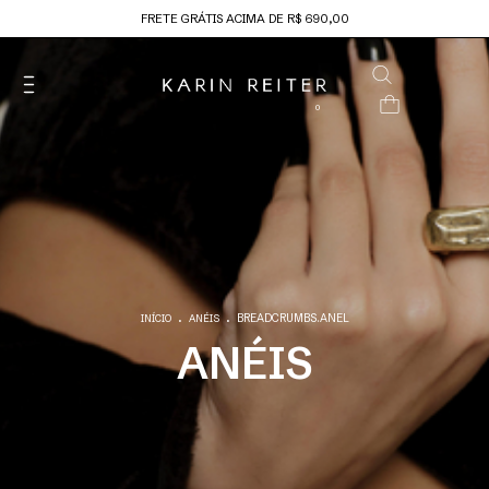
FRETE GRÁTIS ACIMA DE R$ 690,00
0
.
.
BREADCRUMBS.ANEL
INÍCIO
ANÉIS
ANÉIS