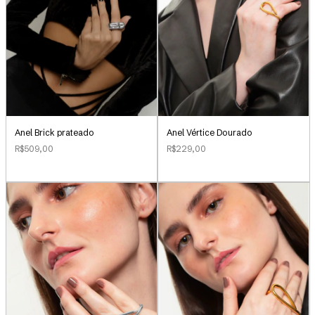
Anel Brick prateado
Anel Vértice Dourado
R$509,00
R$229,00