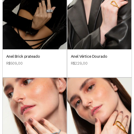
Anel Brick prateado
Anel Vértice Dourado
R$509,00
R$229,00