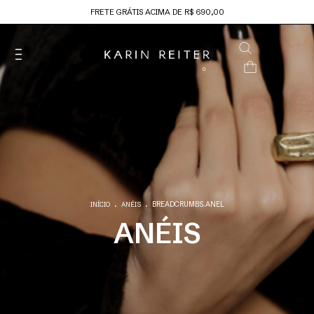
FRETE GRÁTIS ACIMA DE R$ 690,00
0
.
.
BREADCRUMBS.ANEL
INÍCIO
ANÉIS
ANÉIS