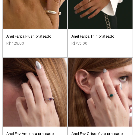
Anel Farpa Flush prateado
Anel Farpa Thin prateado
R$1.129,00
R$753,00
Anel Fay Ametista prateado
Anel Fay Crisopázio prateado