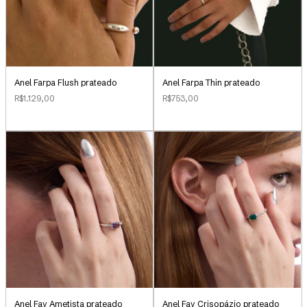
Anel Farpa Flush prateado
Anel Farpa Thin prateado
R$1.129,00
R$753,00
Anel Fay Ametista prateado
Anel Fay Crisopázio prateado