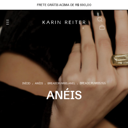
FRETE GRÁTIS ACIMA DE R$ 690,00
0
.
.
.
BREADCRUMBS.155
INÍCIO
ANÉIS
BREADCRUMBS.ANEL
ANÉIS