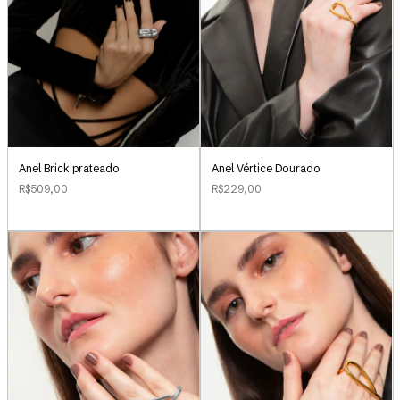
Anel Brick prateado
Anel Vértice Dourado
R$509,00
R$229,00