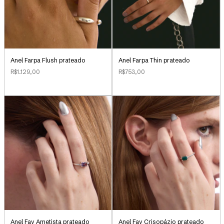
Anel Farpa Flush prateado
Anel Farpa Thin prateado
R$1.129,00
R$753,00
Anel Fay Ametista prateado
Anel Fay Crisopázio prateado