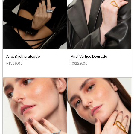
Anel Brick prateado
Anel Vértice Dourado
R$509,00
R$229,00