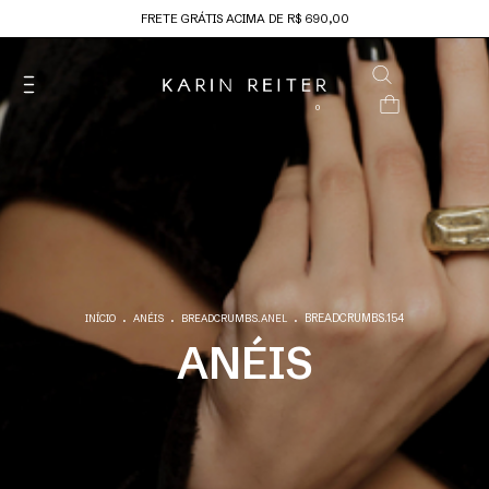
FRETE GRÁTIS ACIMA DE R$ 690,00
0
.
.
.
BREADCRUMBS.154
INÍCIO
ANÉIS
BREADCRUMBS.ANEL
ANÉIS