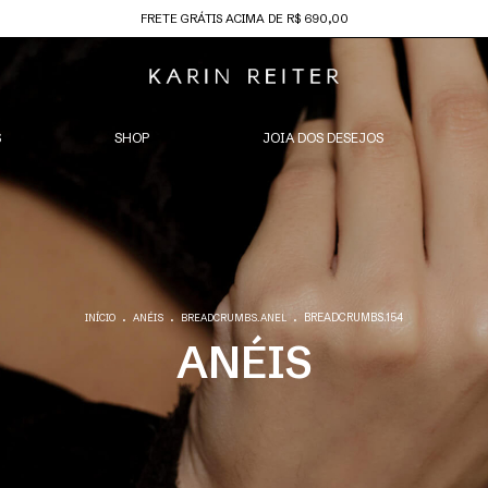
FRETE GRÁTIS ACIMA DE R$ 690,00
S
SHOP
JOIA DOS DESEJOS
.
.
.
BREADCRUMBS.154
INÍCIO
ANÉIS
BREADCRUMBS.ANEL
ANÉIS