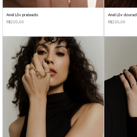
Anel Lôv prateado
Anel Lôv doura
R$220,00
R$220,00