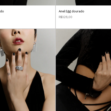
ado
Anel Egg dourado
R$328,00