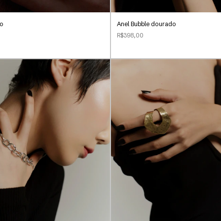
do
Anel Bubble dourado
R$398,00