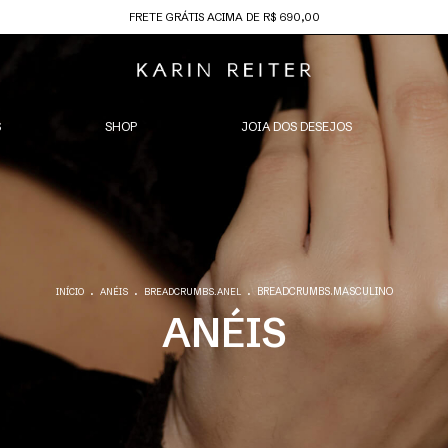
FRETE GRÁTIS ACIMA DE R$ 690,00
S
SHOP
JOIA DOS DESEJOS
.
.
.
BREADCRUMBS.MASCULINO
INÍCIO
ANÉIS
BREADCRUMBS.ANEL
ANÉIS