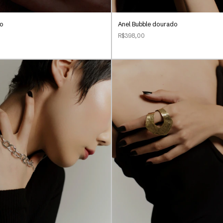
do
Anel Bubble dourado
R$398,00