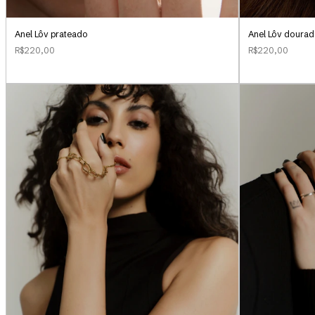
Anel Lôv prateado
Anel Lôv doura
R$220,00
R$220,00