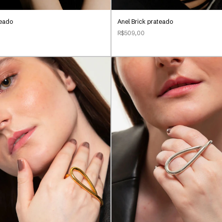
teado
Anel Brick prateado
R$509,00