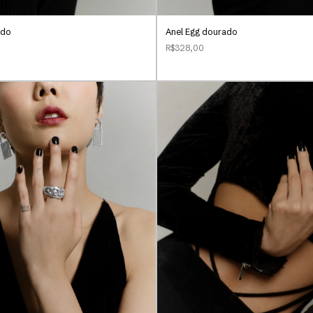
ado
Anel Egg dourado
R$328,00