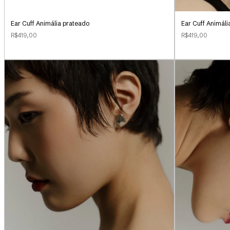
Ear Cuff Animália prateado
Ear Cuff Animál
R$419,00
R$419,00