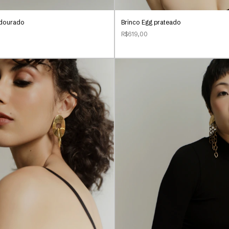
t dourado
Brinco Egg prateado
R$619,00