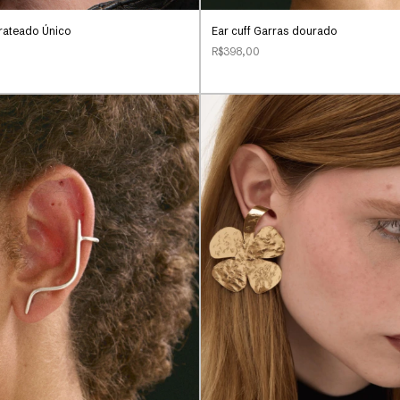
Prateado Único
Ear cuff Garras dourado
R$398,00