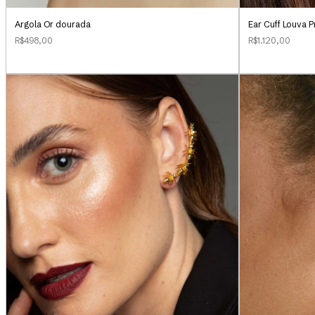
Argola Or dourada
Ear Cuff Louva 
R$498,00
R$1.120,00