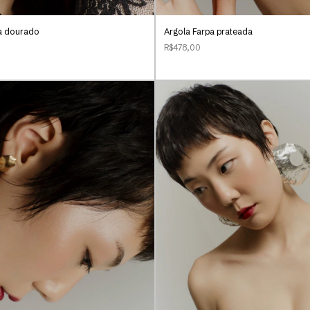
ia dourado
Argola Farpa prateada
R$478,00