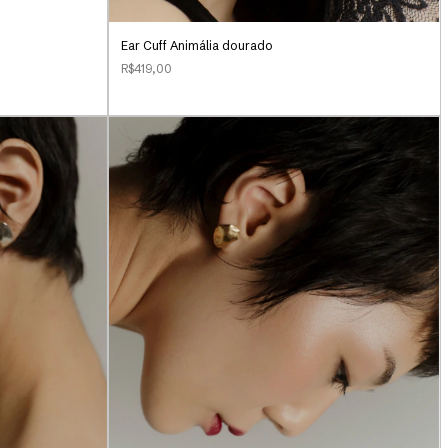
Ear Cuff Animália dourado
R$419,00