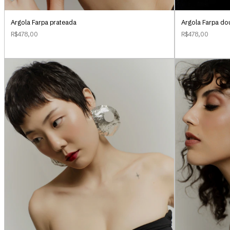
Argola Farpa prateada
Argola Farpa do
R$478,00
R$478,00