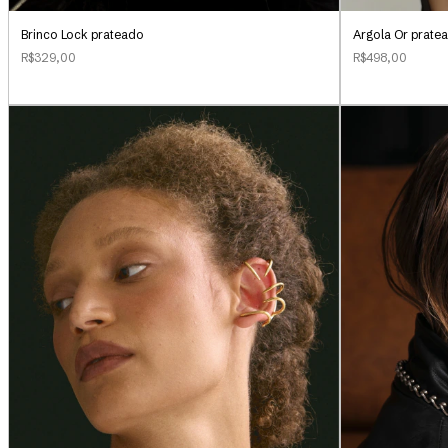
Brinco Lock prateado
Argola Or prate
R$329,00
R$498,00