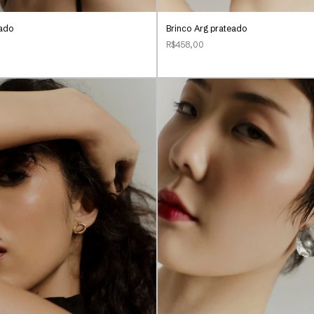
rado
Brinco Arg prateado
R$458,00