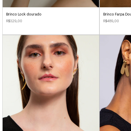
Brinco Lock dourado
Brinco Farpa Do
R$329,00
R$489,00