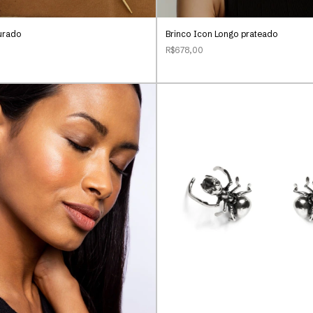
urado
Brinco Icon Longo prateado
R$678,00