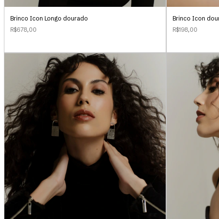
Brinco Icon Longo dourado
Brinco Icon do
R$678,00
R$198,00