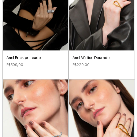
Anel Brick prateado
Anel Vértice Dourado
R$509,00
R$229,00