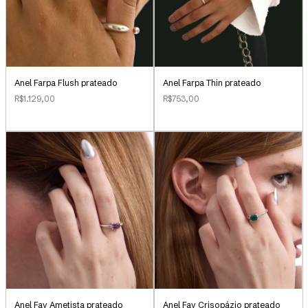
Anel Farpa Flush prateado
Anel Farpa Thin prateado
R$1.129,00
R$753,00
Anel Fay Ametista prateado
Anel Fay Crisopázio prateado