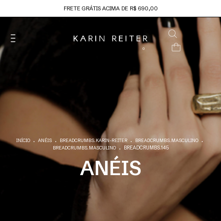
FRETE GRÁTIS ACIMA DE R$ 690,00
0
.
.
.
.
INÍCIO
ANÉIS
BREADCRUMBS.KARIN-REITER
BREADCRUMBS.MASCULINO
.
BREADCRUMBS.145
BREADCRUMBS.MASCULINO
ANÉIS