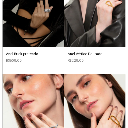
Anel Brick prateado
Anel Vértice Dourado
R$509,00
R$229,00