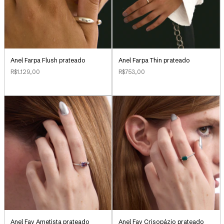
Anel Farpa Flush prateado
Anel Farpa Thin prateado
R$1.129,00
R$753,00
Anel Fay Ametista prateado
Anel Fay Crisopázio prateado