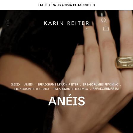
FRETE GRÁTIS ACIMA DE R$ 690,00
0
.
.
.
.
INÍCIO
ANÉIS
BREADCRUMBS.KARIN-REITER
BREADCRUMBS.FEMININO
.
.
BREADCRUMBS.181
BREADCRUMBS.DOURADO
BREADCRUMBS.DOURADO
ANÉIS