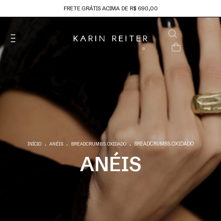
FRETE GRÁTIS ACIMA DE R$ 690,00
0
.
.
.
BREADCRUMBS.OXIDADO
INÍCIO
ANÉIS
BREADCRUMBS.OXIDADO
ANÉIS