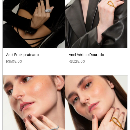
Anel Brick prateado
Anel Vértice Dourado
R$509,00
R$229,00