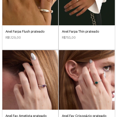
Anel Farpa Flush prateado
Anel Farpa Thin prateado
R$1.129,00
R$753,00
Anel Fay Ametista prateado
Anel Fay Crisopázio prateado