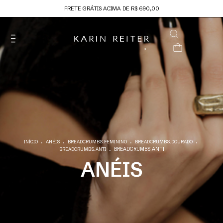
FRETE GRÁTIS ACIMA DE R$ 690,00
0
.
.
.
.
INÍCIO
ANÉIS
BREADCRUMBS.FEMININO
BREADCRUMBS.DOURADO
.
BREADCRUMBS.ANTI
BREADCRUMBS.ANTI
ANÉIS