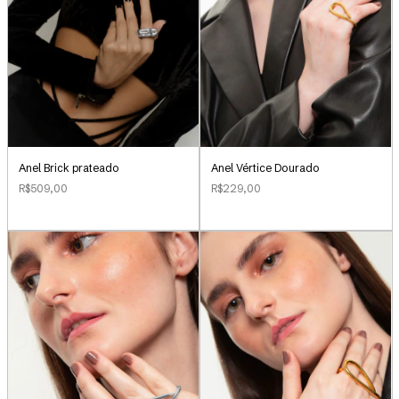
Anel Brick prateado
Anel Vértice Dourado
R$509,00
R$229,00