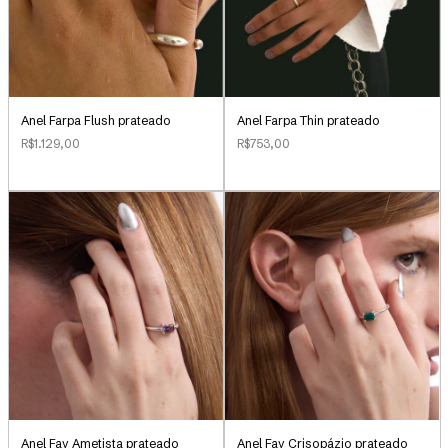
Anel Farpa Flush prateado
Anel Farpa Thin prateado
R$1.129,00
R$753,00
Anel Fay Ametista prateado
Anel Fay Crisopázio prateado