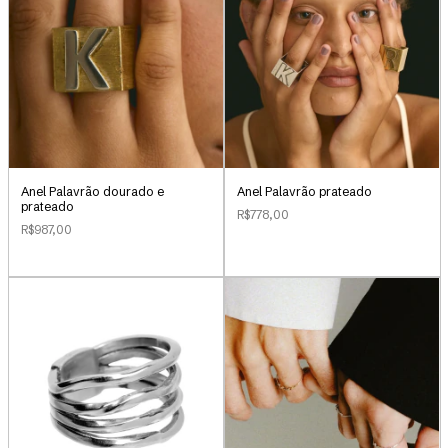
Anel Palavrão dourado e
Anel Palavrão prateado
prateado
R$778,00
R$987,00