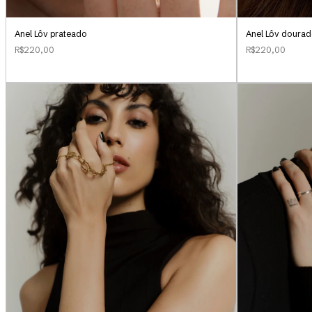
Anel Lôv prateado
Anel Lôv doura
R$220,00
R$220,00