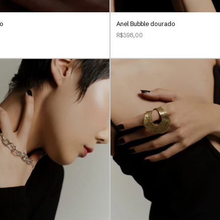
do
Anel Bubble dourado
R$398,00