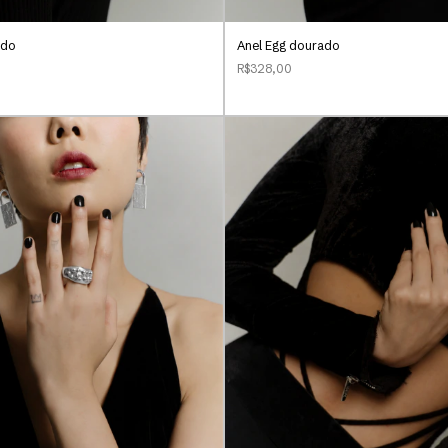
ado
Anel Egg dourado
R$328,00