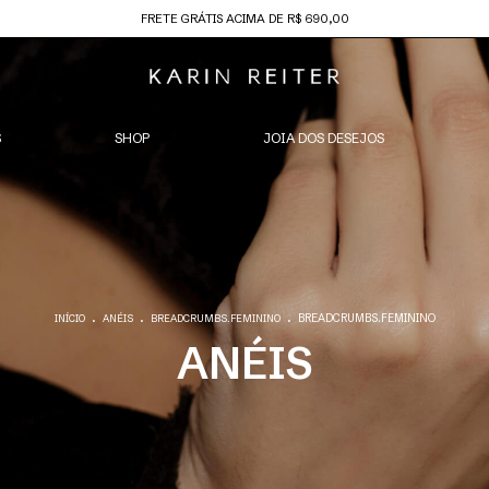
FRETE GRÁTIS ACIMA DE R$ 690,00
S
SHOP
JOIA DOS DESEJOS
.
.
.
BREADCRUMBS.FEMININO
INÍCIO
ANÉIS
BREADCRUMBS.FEMININO
ANÉIS