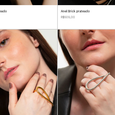
teado
Anel Brick prateado
R$509,00