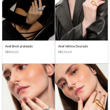
Anel Brick prateado
Anel Vértice Dourado
R$509,00
R$229,00