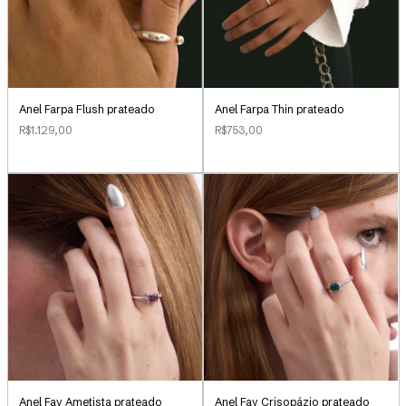
Anel Farpa Flush prateado
Anel Farpa Thin prateado
R$1.129,00
R$753,00
Anel Fay Ametista prateado
Anel Fay Crisopázio prateado