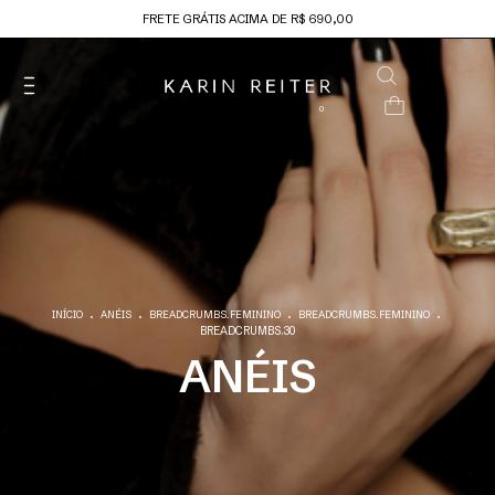
FRETE GRÁTIS ACIMA DE R$ 690,00
0
.
.
.
.
INÍCIO
ANÉIS
BREADCRUMBS.FEMININO
BREADCRUMBS.FEMININO
BREADCRUMBS.30
ANÉIS