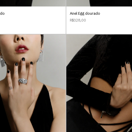
ado
Anel Egg dourado
R$328,00