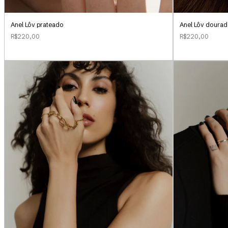
Anel Lôv prateado
Anel Lôv doura
R$220,00
R$220,00