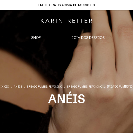
FRETE GRÁTIS ACIMA DE R$ 690,00
S
SHOP
JOIA DOS DESEJOS
.
.
.
.
BREADCRUMBS.30
INÍCIO
ANÉIS
BREADCRUMBS.FEMININO
BREADCRUMBS.FEMININO
ANÉIS