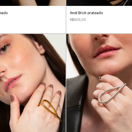
teado
Anel Brick prateado
R$509,00