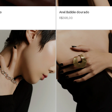
do
Anel Bubble dourado
R$398,00