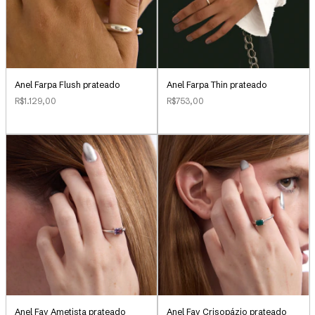
Anel Farpa Flush prateado
Anel Farpa Thin prateado
R$1.129,00
R$753,00
Anel Fay Ametista prateado
Anel Fay Crisopázio prateado