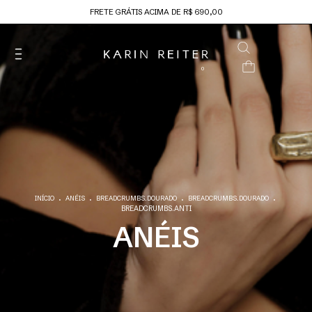
FRETE GRÁTIS ACIMA DE R$ 690,00
0
.
.
.
.
INÍCIO
ANÉIS
BREADCRUMBS.DOURADO
BREADCRUMBS.DOURADO
BREADCRUMBS.ANTI
ANÉIS