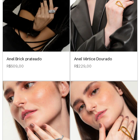
Anel Brick prateado
Anel Vértice Dourado
R$509,00
R$229,00