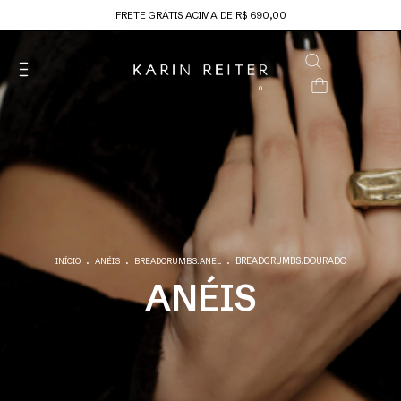
FRETE GRÁTIS ACIMA DE R$ 690,00
0
.
.
.
BREADCRUMBS.DOURADO
INÍCIO
ANÉIS
BREADCRUMBS.ANEL
ANÉIS