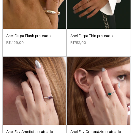
Anel Farpa Flush prateado
Anel Farpa Thin prateado
R$1.129,00
R$753,00
Anel Fay Ametista prateado
Anel Fay Crisopázio prateado