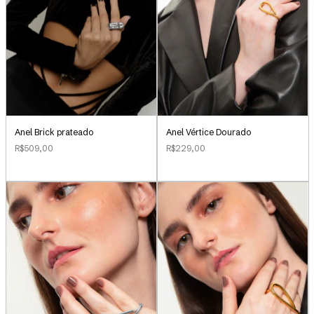
Anel Brick prateado
Anel Vértice Dourado
R$509,00
R$229,00