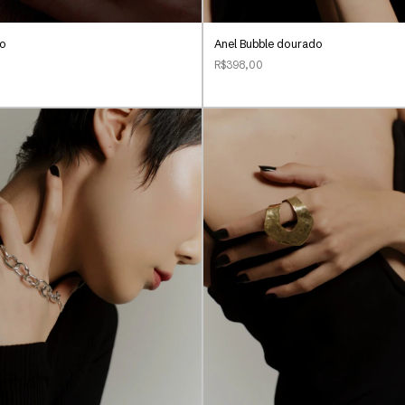
do
Anel Bubble dourado
R$398,00