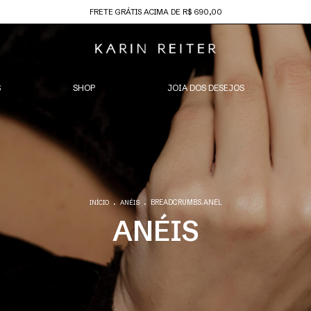
FRETE GRÁTIS ACIMA DE R$ 690,00
S
SHOP
JOIA DOS DESEJOS
.
.
BREADCRUMBS.ANEL
INÍCIO
ANÉIS
ANÉIS