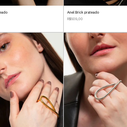
teado
Anel Brick prateado
R$509,00