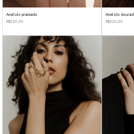
Anel Lôv prateado
Anel Lôv doura
R$220,00
R$220,00