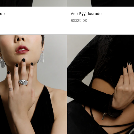
ado
Anel Egg dourado
R$328,00