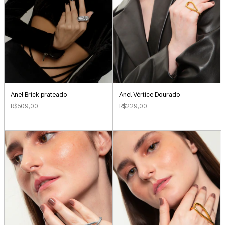
Anel Brick prateado
Anel Vértice Dourado
R$509,00
R$229,00