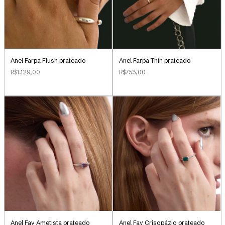
Anel Farpa Flush prateado
Anel Farpa Thin prateado
R$1.129,00
R$753,00
Anel Fay Ametista prateado
Anel Fay Crisopázio prateado