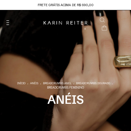
FRETE GRÁTIS ACIMA DE R$ 690,00
0
.
.
.
.
INÍCIO
ANÉIS
BREADCRUMBS.ANEL
BREADCRUMBS.DOURADO
BREADCRUMBS.FEMININO
ANÉIS