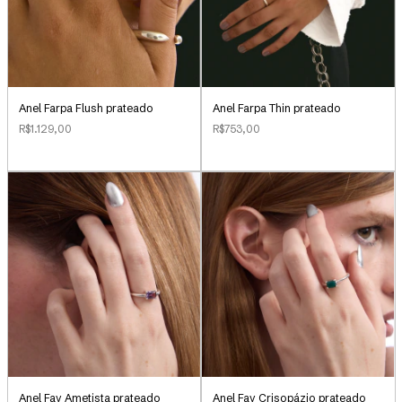
Anel Farpa Flush prateado
Anel Farpa Thin prateado
R$1.129,00
R$753,00
Anel Fay Ametista prateado
Anel Fay Crisopázio prateado