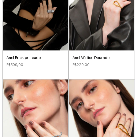
Anel Brick prateado
Anel Vértice Dourado
R$509,00
R$229,00