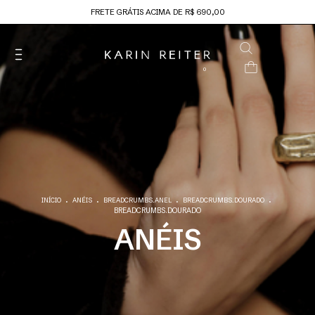
FRETE GRÁTIS ACIMA DE R$ 690,00
0
.
.
.
.
INÍCIO
ANÉIS
BREADCRUMBS.ANEL
BREADCRUMBS.DOURADO
BREADCRUMBS.DOURADO
ANÉIS