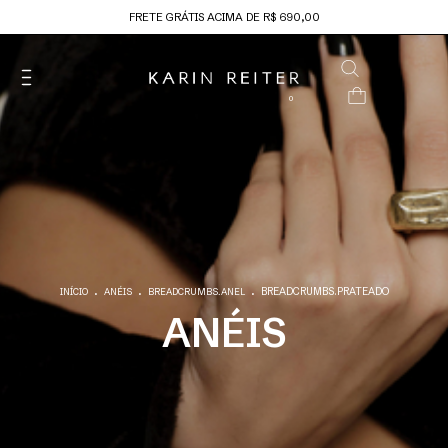
FRETE GRÁTIS ACIMA DE R$ 690,00
0
.
.
.
BREADCRUMBS.PRATEADO
INÍCIO
ANÉIS
BREADCRUMBS.ANEL
ANÉIS