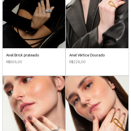
Anel Brick prateado
Anel Vértice Dourado
R$509,00
R$229,00