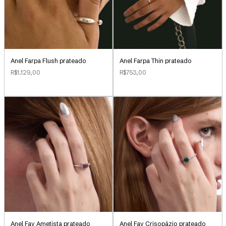
Anel Farpa Flush prateado
Anel Farpa Thin prateado
R$1.129,00
R$753,00
Anel Fay Ametista prateado
Anel Fay Crisopázio prateado